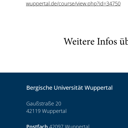
wuppertal.de/course/view.php?id=34750
Weitere Infos ü
Bergische Universität Wuppertal
Gaußstraße 20
42119 Wuppertal
Postfach
42097 Wuppertal