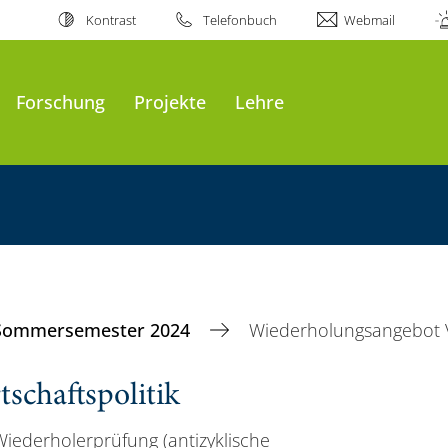
Kontrast
Telefonbuch
Webmail
Forschung
Projekte
Lehre
Sommersemester 2024
Wiederholungsangebot V
schaftspolitik
Wiederholerprüfung (antizyklische